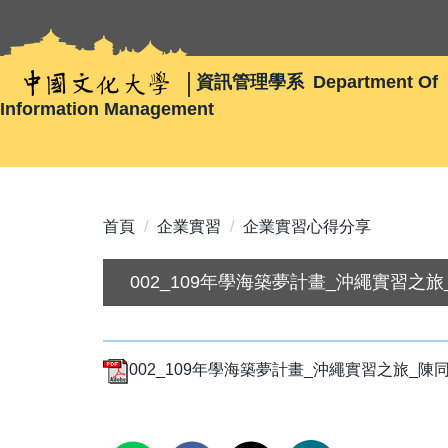
跳
到
主
資訊管理學系
Department Of
要
Information Management
內
容
區
首頁
企業實習
企業實習心得分享
002_109年學海築夢計畫_沖繩實習之旅
002_109年學海築夢計畫_沖繩實習之旅_陳同學