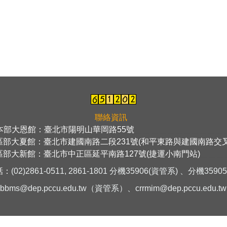
聯絡資訊
本部大恩館：臺北市陽明山華岡路55號
＿＿＿＿＿＿＿＿＿＿＿
區部大夏館：臺北市建國南路二段231號(和平東路與建國南路交叉
區部大新館：臺北市中正區延平南路127號(捷運小南門站)
＿＿＿
話：
(02)2861-0511, 2861-1801 分機35906(資管系) 、
分機
3590
rbbms@dep.pccu.edu.tw
（資管系）、
crrmim@dep.pccu.edu.tw