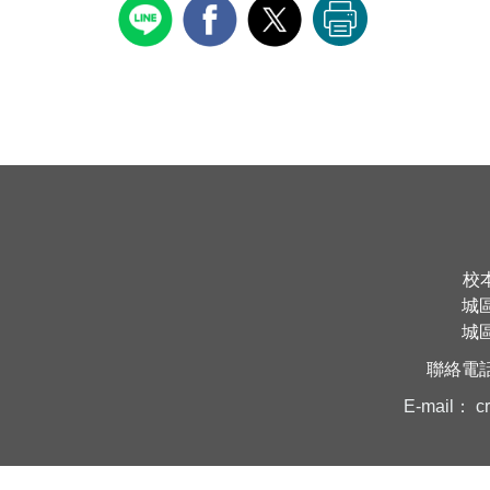
校
城
城
聯絡電
E-mail：
c