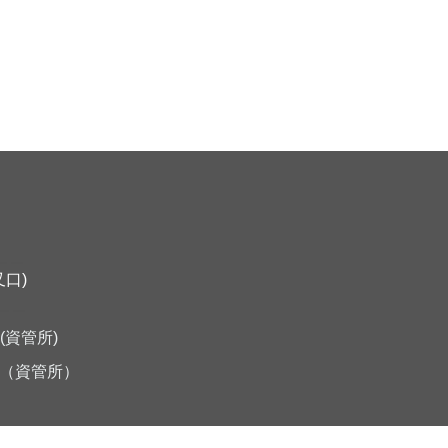
＿＿
口)
＿＿
5(資管所)
（資管所）