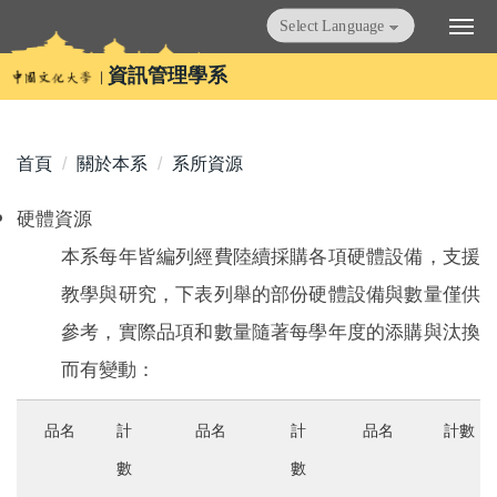
跳
Powered by
Translate
到
主
資訊管理學系
要
內
容
首頁
關於本系
系所資源
區
硬體資源
本系每年皆編列經費陸續採購各項硬體設備，支援
教學與研究，下表列舉的部份硬體設備與數量僅供
參考，實際品項和數量隨著每學年度的添購與汰換
而有變動：
品名
計
品名
計
品名
計數
數
數