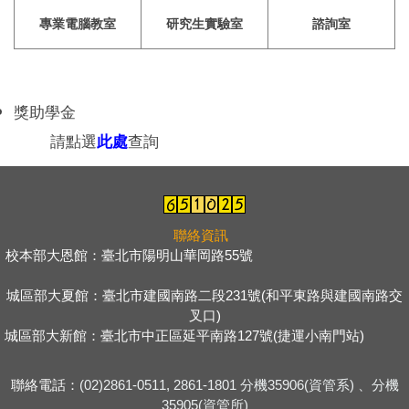
專業電腦教室
研究生實驗室
諮詢室
獎助學金
請點選
此處
查詢
聯絡資訊
校本部大恩館：臺北市陽明山華岡路55號
＿＿＿＿＿＿＿＿＿＿＿
＿＿
城區部大夏館：臺北市建國南路二段231號(和平東路與建國南路交
叉口)
城區部大新館：臺北市中正區延平南路127號(捷運小南門站)
＿＿＿
＿＿
聯絡電話：
(02)2861-0511, 2861-1801 分機35906(資管系) 、
分機
35905(資管所)