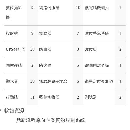
數位攝影
9
網路伺服器
10
微電腦機械人
1
機
投影機
9
集線器
7
數位手寫系統
1
UPS分配器
28
路由器
3
數位板
2
固態硬碟
2
防火牆
5
繪圖用數值板
4
顯示器
28
無線網路基地台
6
衛星定位導測儀
4
行動碟
31
藍芽接收器
2
測試器
2
軟體資源
鼎新流程導向企業資源規劃系統