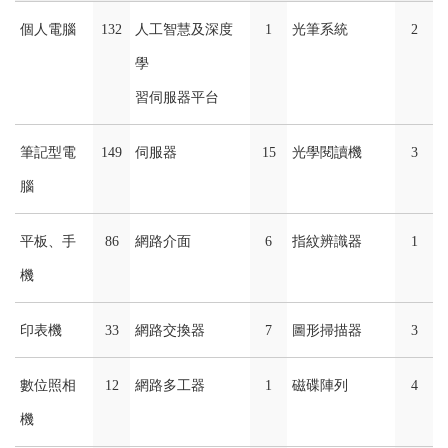
個人電腦
132
人工智慧及深度
1
光筆系統
2
學
習伺服器平台
筆記型電
149
伺服器
15
光學閱讀機
3
腦
平板、手
86
網路介面
6
指紋辨識器
1
機
印表機
33
網路交換器
7
圖形掃描器
3
數位照相
12
網路多工器
1
磁碟陣列
4
機