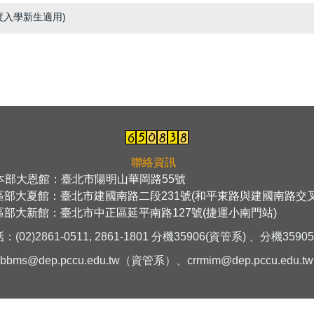
度入學新生適用)
聯絡資訊
本部大恩館：臺北市陽明山華岡路55號
＿＿＿＿＿＿＿＿＿＿＿
區部大夏館：臺北市建國南路二段231號(和平東路與建國南路交叉
區部大新館：臺北市中正區延平南路127號(捷運小南門站)
＿＿＿
話：
(02)2861-0511, 2861-1801 分機35906(資管系) 、
分機
3590
rbbms@dep.pccu.edu.tw
（資管系）、
crrmim@dep.pccu.edu.tw