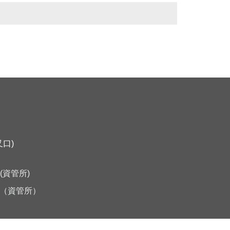
＿＿
口)
＿＿
5(資管所)
（資管所）