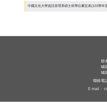
中國文化大學資訊管理系碩士班學位審定表(103學年
校
城
城
聯絡電
E-mail：
c