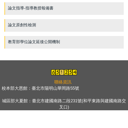
論文指導-指導教授報備書
論文原創性檢測
教育部學位論文延後公開機制
聯絡資訊
校本部大恩館：臺北市陽明山華岡路55號
＿＿＿＿＿＿＿＿＿＿＿
＿＿
城區部大夏館：臺北市建國南路二段231號(和平東路與建國南路交
叉口)
城區部大新館：臺北市中正區延平南路127號(捷運小南門站)
＿＿＿
＿＿