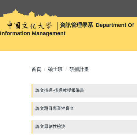
跳
到
主
資訊管理學系
Department Of
要
Information Management
內
容
區
首頁
碩士班
研撰計畫
論文指導-指導教授報備書
論文題目專業性審查
論文原創性檢測