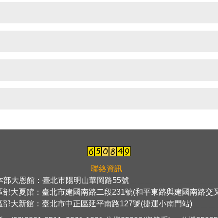
聯絡資訊
本部大恩館：臺北市陽明山華岡路55號
＿＿＿＿＿＿＿＿＿＿＿
區部大夏館：臺北市建國南路二段231號(和平東路與建國南路交叉
區部大新館：臺北市中正區延平南路127號(捷運小南門站)
＿＿＿