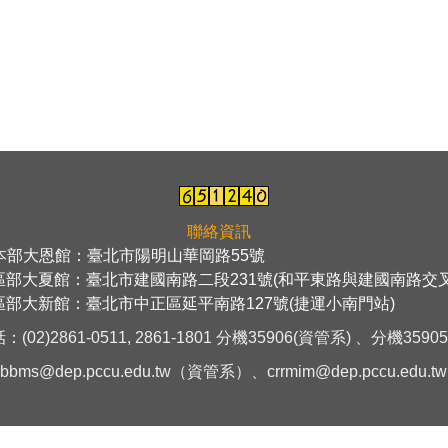
聯絡資訊
本部大恩館：臺北市陽明山華岡路55號
＿＿＿＿＿＿＿＿＿＿＿
區部大夏館：臺北市建國南路二段231號(和平東路與建國南路交叉
區部大新館：臺北市中正區延平南路127號(捷運小南門站)
＿＿＿
話：
(02)2861-0511, 2861-1801 分機35906(資管系) 、
分機
3590
rbbms@dep.pccu.edu.tw
（資管系）、
crrmim@dep.pccu.edu.tw