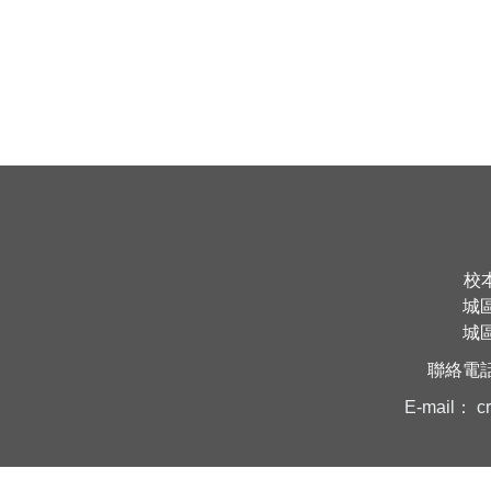
校
城
城
聯絡電
E-mail：
c