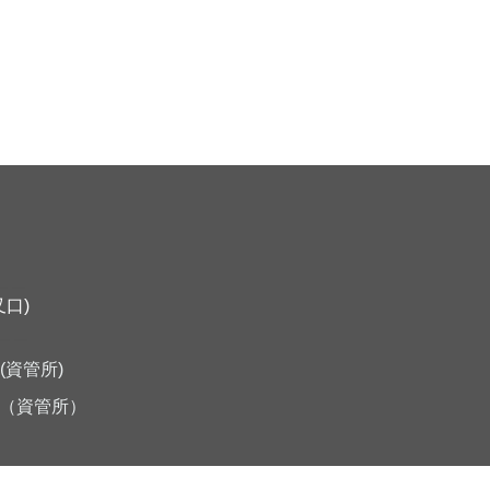
＿＿
口)
＿＿
5(資管所)
（資管所）