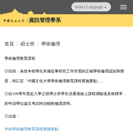
跳
Powered by
Translate
到
主
資訊管理學系
要
內
容
首頁
碩士班
學術倫理
區
學術倫理教育課程
◎目的：為使本校學生具備從事研究工作所需的正確學術倫理認知與態
度，特訂定「中國文化大學學術倫理教育課程實施要點」。
◎自106學年度起入學之碩博士班學生須通過線上課程測驗達及格標準，
於申請學位論文考試時須檢附修課證明。
◎法規：
本校
學術倫理教育課程實施要點